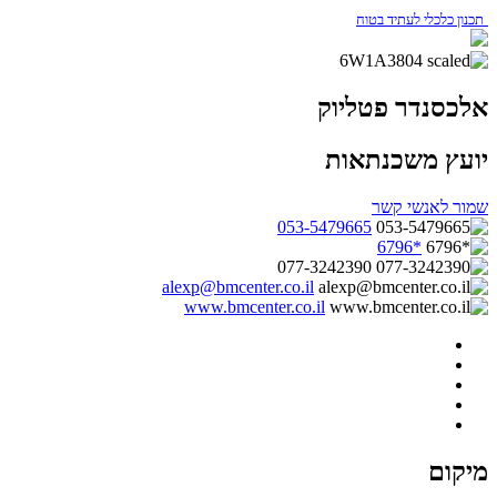
תכנון כלכלי לעתיד בטוח
אלכסנדר פטליוק
יועץ משכנתאות
שמור לאנשי קשר
053-5479665
*6796
077-3242390
alexp@bmcenter.co.il
www.bmcenter.co.il
מיקום