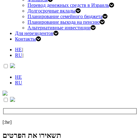
Перевод денежных средств в Израиль
Долгосрочные вклады
Планирование семейного бюджета
Планирование выхода на пенсию
Альтернативные инвестиции
Для нерезидентов
Контакты
HE
|
RU
|
HE
RU
[:he]
תשאירו את הפרטים