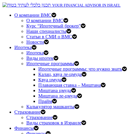
YOUR FINANCIAL ADVISOR IN ISRAEL
О компании BMC
О компании BMC
Курс “Ипотечный брокер”
Наши специалисты
Статьи в СМИ о BMC
Новости
Ипотека
Ипотека
Виды ипотек
Ипотечные программы
Ипотечные программы: что нужно знать
Калац, квуа ле-цмуда
Квуа цмуда
Плавающая ставка – Миштана
Миштана цмуда
Миштана ле-цмуда
Прайм
Калькулятор машканты
Страхование
Страхование
Виды страховок в Израиле
Финансы
Финансы