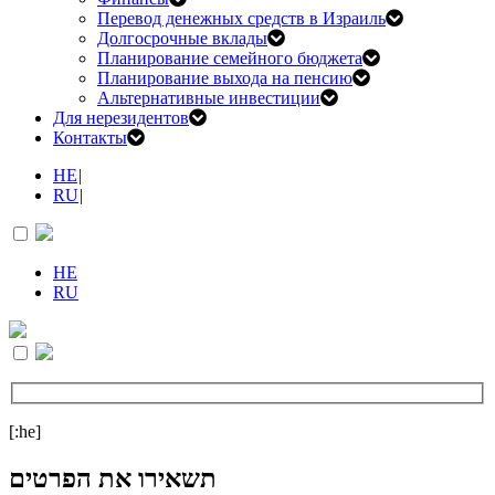
Перевод денежных средств в Израиль
Долгосрочные вклады
Планирование семейного бюджета
Планирование выхода на пенсию
Альтернативные инвестиции
Для нерезидентов
Контакты
HE
|
RU
|
HE
RU
[:he]
תשאירו את הפרטים