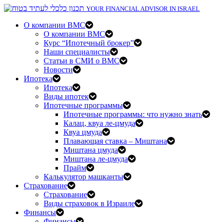
YOUR FINANCIAL ADVISOR IN ISRAEL
О компании BMC
О компании BMC
Курс “Ипотечный брокер”
Наши специалисты
Статьи в СМИ о BMC
Новости
Ипотека
Ипотека
Виды ипотек
Ипотечные программы
Ипотечные программы: что нужно знать
Калац, квуа ле-цмуда
Квуа цмуда
Плавающая ставка – Миштана
Миштана цмуда
Миштана ле-цмуда
Прайм
Калькулятор машканты
Страхование
Страхование
Виды страховок в Израиле
Финансы
Финансы