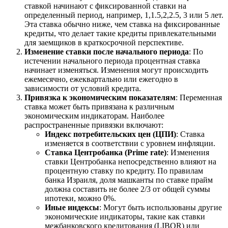
ставкой начинают с фиксированной ставки на
определенный период, например, 1,1.5,2,2.5, 3 или 5 лет.
Эта ставка обычно ниже, чем ставка на фиксированные
кредиты, что делает такие кредиты привлекательными
для заемщиков в краткосрочной перспективе.
Изменение ставки после начального периода
: По
истечении начального периода процентная ставка
начинает изменяться. Изменения могут происходить
ежемесячно, ежеквартально или ежегодно в
зависимости от условий кредита.
Привязка к экономическим показателям
: Переменная
ставка может быть привязана к различным
экономическим индикаторам. Наиболее
распространенные привязки включают:
Индекс потребительских цен (ЦПИ)
: Ставка
изменяется в соответствии с уровнем инфляции.
Ставка Центробанка (Prime rate)
: Изменения
ставки Центробанка непосредственно влияют на
процентную ставку по кредиту.
По правилам
банка Израиля, доля машканты по ставке прайм
должна составить не более 2/3 от общей суммы
ипотеки, можно 0%.
Иные индексы
: Могут быть использованы другие
экономические индикаторы, такие как ставки
межбанковского кредитования (LIBOR) или