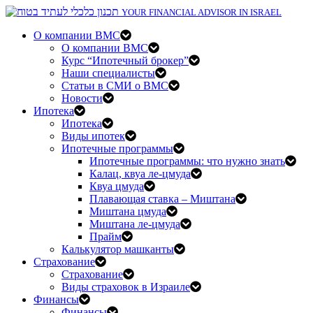
YOUR FINANCIAL ADVISOR IN ISRAEL
О компании BMC
О компании BMC
Курс “Ипотечный брокер”
Наши специалисты
Статьи в СМИ о BMC
Новости
Ипотека
Ипотека
Виды ипотек
Ипотечные программы
Ипотечные программы: что нужно знать
Калац, квуа ле-цмуда
Квуа цмуда
Плавающая ставка – Миштана
Миштана цмуда
Миштана ле-цмуда
Прайм
Калькулятор машканты
Страхование
Страхование
Виды страховок в Израиле
Финансы
Финансы