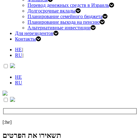
Перевод денежных средств в Израиль
Долгосрочные вклады
Планирование семейного бюджета
Планирование выхода на пенсию
Альтернативные инвестиции
Для нерезидентов
Контакты
HE
|
RU
|
HE
RU
[:he]
תשאירו את הפרטים