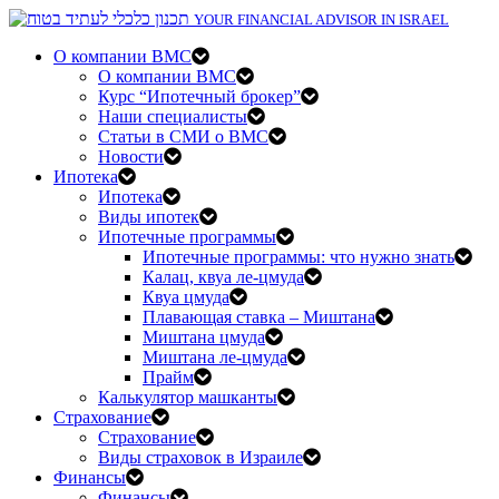
YOUR FINANCIAL ADVISOR IN ISRAEL
О компании BMC
О компании BMC
Курс “Ипотечный брокер”
Наши специалисты
Статьи в СМИ о BMC
Новости
Ипотека
Ипотека
Виды ипотек
Ипотечные программы
Ипотечные программы: что нужно знать
Калац, квуа ле-цмуда
Квуа цмуда
Плавающая ставка – Миштана
Миштана цмуда
Миштана ле-цмуда
Прайм
Калькулятор машканты
Страхование
Страхование
Виды страховок в Израиле
Финансы
Финансы