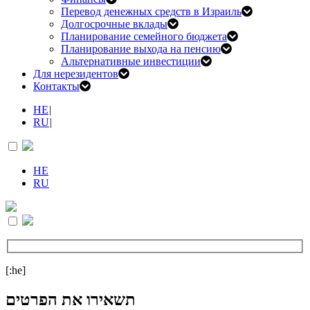
Перевод денежных средств в Израиль
Долгосрочные вклады
Планирование семейного бюджета
Планирование выхода на пенсию
Альтернативные инвестиции
Для нерезидентов
Контакты
HE
|
RU
|
HE
RU
[:he]
תשאירו את הפרטים