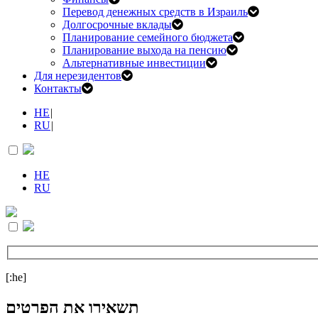
Перевод денежных средств в Израиль
Долгосрочные вклады
Планирование семейного бюджета
Планирование выхода на пенсию
Альтернативные инвестиции
Для нерезидентов
Контакты
HE
|
RU
|
HE
RU
[:he]
תשאירו את הפרטים