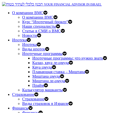
YOUR FINANCIAL ADVISOR IN ISRAEL
О компании BMC
О компании BMC
Курс “Ипотечный брокер”
Наши специалисты
Статьи в СМИ о BMC
Новости
Ипотека
Ипотека
Виды ипотек
Ипотечные программы
Ипотечные программы: что нужно знать
Калац, квуа ле-цмуда
Квуа цмуда
Плавающая ставка – Миштана
Миштана цмуда
Миштана ле-цмуда
Прайм
Калькулятор машканты
Страхование
Страхование
Виды страховок в Израиле
Финансы
Финансы