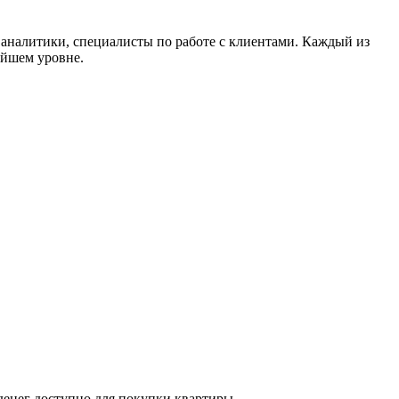
 аналитики, специалисты по работе с клиентами. Каждый из
айшем уровне.
, который поможет вам узнать, какого размера ипотеку вы можете получить, какой ежемесячный платеж вам подойдет, и сколько денег доступно для покупки квартиры