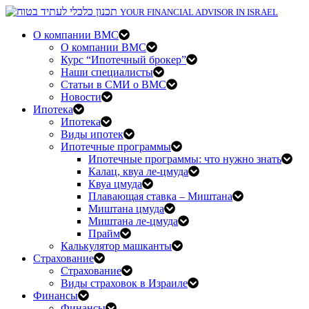
YOUR FINANCIAL ADVISOR IN ISRAEL
О компании BMC
О компании BMC
Курс “Ипотечный брокер”
Наши специалисты
Статьи в СМИ о BMC
Новости
Ипотека
Ипотека
Виды ипотек
Ипотечные программы
Ипотечные программы: что нужно знать
Калац, квуа ле-цмуда
Квуа цмуда
Плавающая ставка – Миштана
Миштана цмуда
Миштана ле-цмуда
Прайм
Калькулятор машканты
Страхование
Страхование
Виды страховок в Израиле
Финансы
Финансы