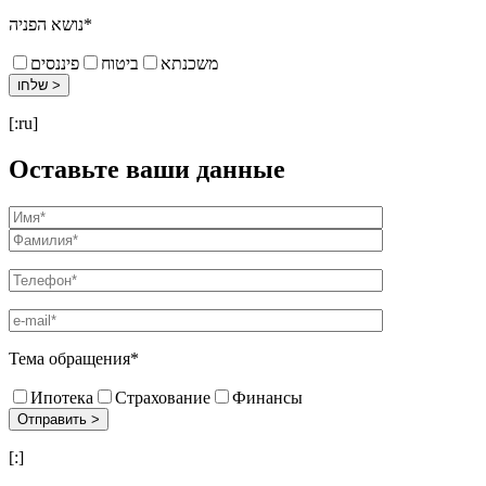
נושא הפניה*
משכנתא
ביטוח
פיננסים
[:ru]
Оставьте ваши данные
Тема обращения*
Ипотека
Страхование
Финансы
[:]