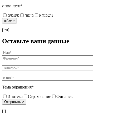
נושא הפניה*
משכנתא
ביטוח
פיננסים
[:ru]
Оставьте ваши данные
Тема обращения*
Ипотека
Страхование
Финансы
[:]