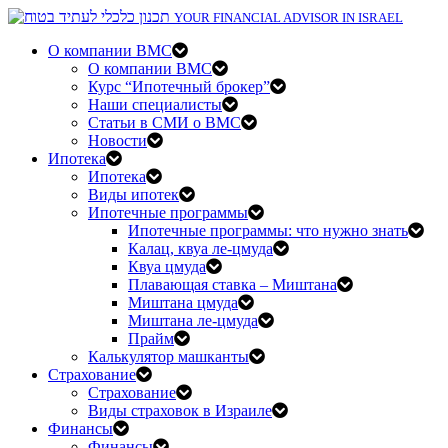
YOUR FINANCIAL ADVISOR IN ISRAEL
О компании BMC
О компании BMC
Курс “Ипотечный брокер”
Наши специалисты
Статьи в СМИ о BMC
Новости
Ипотека
Ипотека
Виды ипотек
Ипотечные программы
Ипотечные программы: что нужно знать
Калац, квуа ле-цмуда
Квуа цмуда
Плавающая ставка – Миштана
Миштана цмуда
Миштана ле-цмуда
Прайм
Калькулятор машканты
Страхование
Страхование
Виды страховок в Израиле
Финансы
Финансы