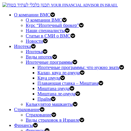
YOUR FINANCIAL ADVISOR IN ISRAEL
О компании BMC
О компании BMC
Курс “Ипотечный брокер”
Наши специалисты
Статьи в СМИ о BMC
Новости
Ипотека
Ипотека
Виды ипотек
Ипотечные программы
Ипотечные программы: что нужно знать
Калац, квуа ле-цмуда
Квуа цмуда
Плавающая ставка – Миштана
Миштана цмуда
Миштана ле-цмуда
Прайм
Калькулятор машканты
Страхование
Страхование
Виды страховок в Израиле
Финансы
Финансы