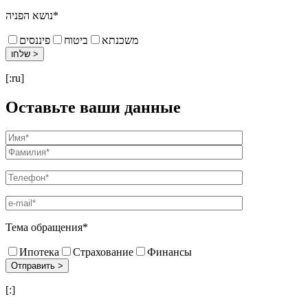
נושא הפניה*
משכנתא
ביטוח
פיננסים
[:ru]
Оставьте ваши данные
Тема обращения*
Ипотека
Страхование
Финансы
[:]