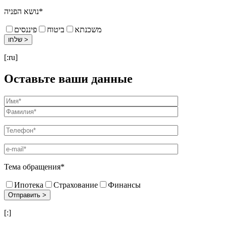
נושא הפניה*
משכנתא
ביטוח
פיננסים
[:ru]
Оставьте ваши данные
Тема обращения*
Ипотека
Страхование
Финансы
[:]