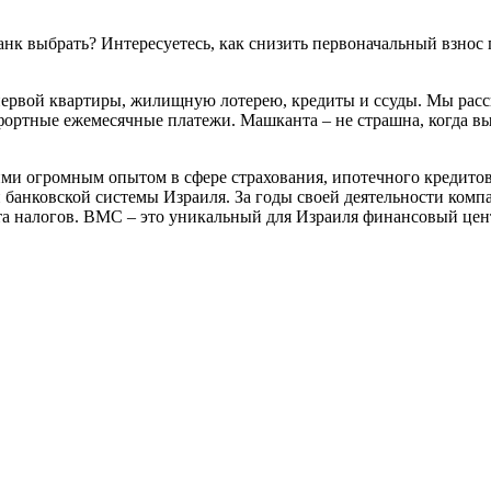
 банк выбрать? Интересуетесь, как снизить первоначальный взно
 первой квартиры, жилищную лотерею, кредиты и ссуды. Мы рас
мфортные ежемесячные платежи. Машканта – не страшна, когда в
и огромным опытом в сфере страхования, ипотечного кредитова
банковской системы Израиля. За годы своей деятельности компа
та налогов. BMC – это уникальный для Израиля финансовый цен