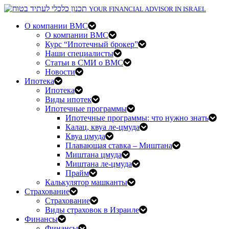
YOUR FINANCIAL ADVISOR IN ISRAEL
О компании BMC
О компании BMC
Курс “Ипотечный брокер”
Наши специалисты
Статьи в СМИ о BMC
Новости
Ипотека
Ипотека
Виды ипотек
Ипотечные программы
Ипотечные программы: что нужно знать
Калац, квуа ле-цмуда
Квуа цмуда
Плавающая ставка – Миштана
Миштана цмуда
Миштана ле-цмуда
Прайм
Калькулятор машканты
Страхование
Страхование
Виды страховок в Израиле
Финансы
Финансы