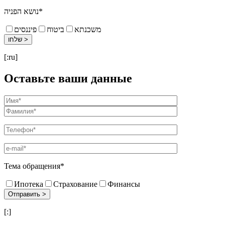
נושא הפניה*
משכנתא
ביטוח
פיננסים
[:ru]
Оставьте ваши данные
Тема обращения*
Ипотека
Страхование
Финансы
[:]