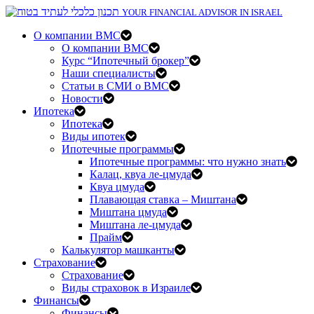
YOUR FINANCIAL ADVISOR IN ISRAEL
О компании BMC
О компании BMC
Курс “Ипотечный брокер”
Наши специалисты
Статьи в СМИ о BMC
Новости
Ипотека
Ипотека
Виды ипотек
Ипотечные программы
Ипотечные программы: что нужно знать
Калац, квуа ле-цмуда
Квуа цмуда
Плавающая ставка – Миштана
Миштана цмуда
Миштана ле-цмуда
Прайм
Калькулятор машканты
Страхование
Страхование
Виды страховок в Израиле
Финансы
Финансы