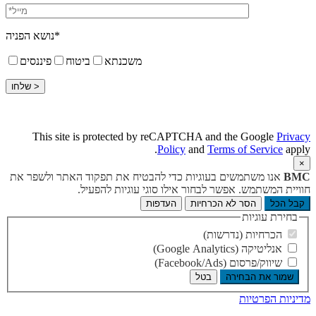
נושא הפניה*
משכנתא
ביטוח
פיננסים
This site is protected by reCAPTCHA and the Google
Privacy
Policy
and
Terms of Service
apply.
×
BMC
אנו משתמשים בעוגיות כדי להבטיח את תפקוד האתר ולשפר את
חוויית המשתמש. אפשר לבחור אילו סוגי עוגיות להפעיל.
קבל הכל
הסר לא הכרחיות
העדפות
בחירת עוגיות
הכרחיות (נדרשות)
אנליטיקה (Google Analytics)
שיווק/פרסום (Facebook/Ads)
שמור את הבחירה
בטל
מדיניות הפרטיות