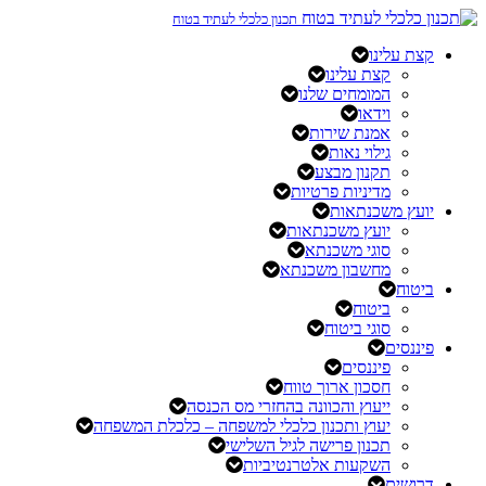
תכנון כלכלי לעתיד בטוח
קצת עלינו
קצת עלינו
המומחים שלנו
וידאו
אמנת שירות
גילוי נאות
תקנון מבצע
מדיניות פרטיות
יועץ משכנתאות
יועץ משכנתאות
סוגי משכנתא
מחשבון משכנתא
ביטוח
ביטוח
סוגי ביטוח
פיננסים
פיננסים
חסכון ארוך טווח
ייעוץ והכוונה בהחזרי מס הכנסה
יעוץ ותכנון כלכלי למשפחה – כלכלת המשפחה
תכנון פרישה לגיל השלישי
השקעות אלטרנטיביות
דרושים