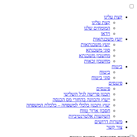
קצת עלינו
קצת עלינו
המומחים שלנו
וידאו
יועץ משכנתאות
יועץ משכנתאות
סוגי משכנתא
מחשבון משכנתא
מחשבון זכאות
ביטוח
ביטוח
סוגי ביטוח
פיננסים
פיננסים
תכנון פרישה לגיל השלישי
ייעוץ והכוונה בהחזרי מס הכנסה
יעוץ ותכנון כלכלי למשפחה – כלכלת המשפחה
חסכון ארוך טווח
השקעות אלטרנטיביות
משרות דרושים
צור קשר