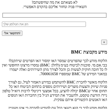
לא מצאתם את מה שחיפשתם?
השאירו פניה ונחזור אליכם בהקדם האפשרי.
×
מידע מקבוצת BMC
הלקוח מודע לכך שהפרטים שמסר ו/או ימסור ו/או הפרטים שיתקבלו
בבי.אם.סי. סוכנות לביטוח בע״מ (להלן: BMC) נמסרו מרצונו החופשי ואין
לו כל חובה חוקית לעשות כן והכל לצורך מתן השירותים ואלה ישמרו
במאגר המידע של BMC שמספרו 700061658.
הלקוח מאשר לחברת BMC להשתמש במידע האמור לעיל, גם לצורך
פניות שיווק והצעות מוצרים ושירותים נוספים בתחום הביטוח ו/או כל
תחום אחר שBMC יכולה להציע, בכל אמצעי דיגיטלי לרבות דוא״ל טלפון
נייד/ הודעת טקסט, ולהעביר את המידע הנ״ל בין החברות ו/או הגופים
ו/או האנשים הקשורים איתם עסקית.
הלקוח מודע לכך כי הוא רשאי בכל עת להודיע לחברה כי אינו מעוניין