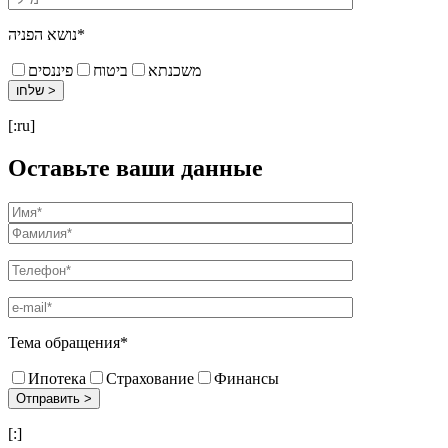
נושא הפניה*
משכנתא
ביטוח
פיננסים
[:ru]
Оставьте ваши данные
Тема обращения*
Ипотека
Страхование
Финансы
[:]