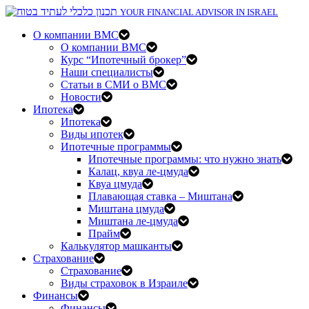
YOUR FINANCIAL ADVISOR IN ISRAEL
О компании BMC
О компании BMC
Курс “Ипотечный брокер”
Наши специалисты
Статьи в СМИ о BMC
Новости
Ипотека
Ипотека
Виды ипотек
Ипотечные программы
Ипотечные программы: что нужно знать
Калац, квуа ле-цмуда
Квуа цмуда
Плавающая ставка – Миштана
Миштана цмуда
Миштана ле-цмуда
Прайм
Калькулятор машканты
Страхование
Страхование
Виды страховок в Израиле
Финансы
Финансы