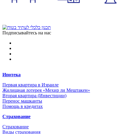
Вносим данные
Считаем
Получаем ответ
Подписывайтесь на нас
Ипотека
Первая квартира в Израиле
Жилищная лотерея «Мехир ли Мештакен»
Вторая квартира (Инвестиции)
Перенос машканты
Помощь в кредитах
Страхование
Страхование
Виды страхования