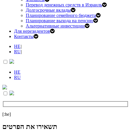
Перевод денежных средств в Израиль
Долгосрочные вклады
Планирование семейного бюджета
Планирование выхода на пенсию
Альтернативные инвестиции
Для нерезидентов
Контакты
HE
|
RU
|
HE
RU
[:he]
תשאירו את הפרטים