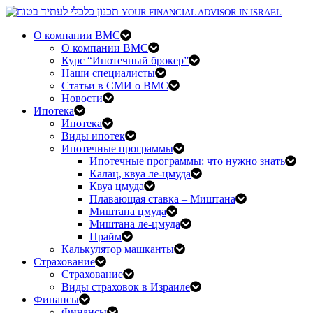
YOUR FINANCIAL ADVISOR IN ISRAEL
О компании BMC
О компании BMC
Курс “Ипотечный брокер”
Наши специалисты
Статьи в СМИ о BMC
Новости
Ипотека
Ипотека
Виды ипотек
Ипотечные программы
Ипотечные программы: что нужно знать
Калац, квуа ле-цмуда
Квуа цмуда
Плавающая ставка – Миштана
Миштана цмуда
Миштана ле-цмуда
Прайм
Калькулятор машканты
Страхование
Страхование
Виды страховок в Израиле
Финансы
Финансы