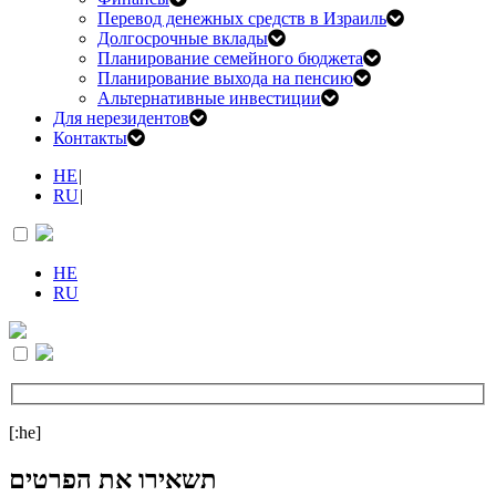
Перевод денежных средств в Израиль
Долгосрочные вклады
Планирование семейного бюджета
Планирование выхода на пенсию
Альтернативные инвестиции
Для нерезидентов
Контакты
HE
|
RU
|
HE
RU
[:he]
תשאירו את הפרטים