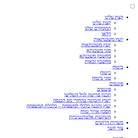
קצת עלינו
קצת עלינו
המומחים שלנו
וידאו
יועץ משכנתאות
יועץ משכנתאות
סוגי משכנתא
מחשבון משכנתא
מחשבון זכאות
ביטוח
ביטוח
סוגי ביטוח
פיננסים
פיננסים
תכנון פרישה לגיל השלישי
ייעוץ והכוונה בהחזרי מס הכנסה
יעוץ ותכנון כלכלי למשפחה – כלכלת המשפחה
חסכון ארוך טווח
השקעות אלטרנטיביות
משרות דרושים
צור קשר