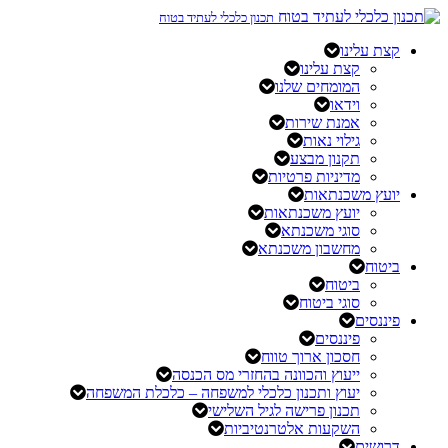
תכנון כלכלי לעתיד בטוח
קצת עלינו
קצת עלינו
המומחים שלנו
וידאו
אמנת שירות
גילוי נאות
תקנון מבצע
מדיניות פרטיות
יועץ משכנתאות
יועץ משכנתאות
סוגי משכנתא
מחשבון משכנתא
ביטוח
ביטוח
סוגי ביטוח
פיננסים
פיננסים
חסכון ארוך טווח
ייעוץ והכוונה בהחזרי מס הכנסה
יעוץ ותכנון כלכלי למשפחה – כלכלת המשפחה
תכנון פרישה לגיל השלישי
השקעות אלטרנטיביות
דרושים