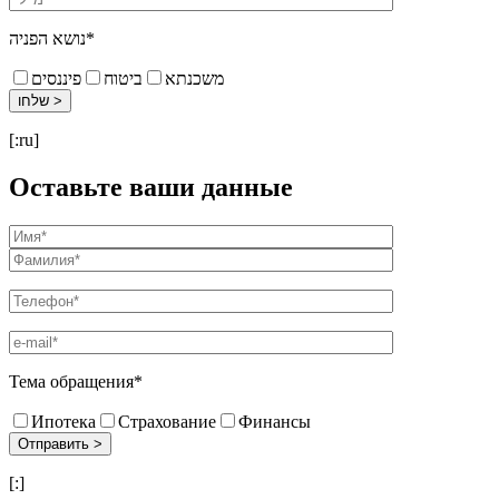
נושא הפניה*
משכנתא
ביטוח
פיננסים
[:ru]
Оставьте ваши данные
Тема обращения*
Ипотека
Страхование
Финансы
[:]