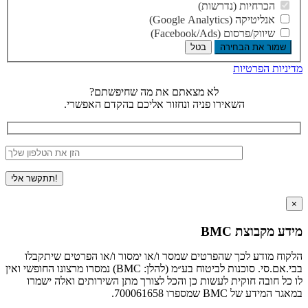
הכרחיות (נדרשות)
אנליטיקה (Google Analytics)
שיווק/פרסום (Facebook/Ads)
שמור את הבחירה
בטל
מדיניות הפרטיות
לא מצאתם את מה שחיפשתם?
השאירו פניה ונחזור אליכם בהקדם האפשרי.
×
מידע מקבוצת BMC
הלקוח מודע לכך שהפרטים שמסר ו/או ימסור ו/או הפרטים שיתקבלו
בבי.אם.סי. סוכנות לביטוח בע״מ (להלן: BMC) נמסרו מרצונו החופשי ואין
לו כל חובה חוקית לעשות כן והכל לצורך מתן השירותים ואלה ישמרו
במאגר המידע של BMC שמספרו 700061658.