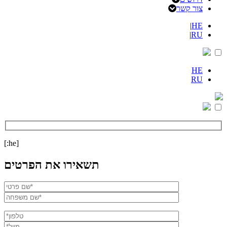
צור קשר
|
HE
|
RU
HE
RU
[:he]
תשאירו את הפרטים